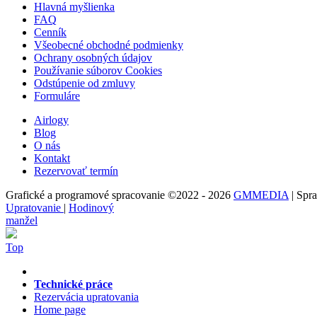
Hlavná myšlienka
FAQ
Cenník
Všeobecné obchodné podmienky
Ochrany osobných údajov
Používanie súborov Cookies
Odstúpenie od zmluvy
Formuláre
Airlogy
Blog
O nás
Kontakt
Rezervovať termín
Grafické a programové spracovanie ©2022 - 2026
GMMEDIA
| Spra
Upratovanie
|
Hodinový
manžel
Top
Technické práce
Rezervácia upratovania
Home page