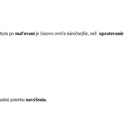
 bytu po
maľovaní
je časovo oveľa náročnejšie, než
upratovanie
padnú potrebu
navýšenia
.