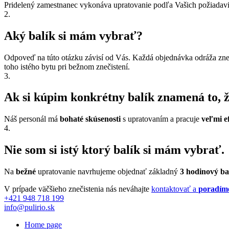
Pridelený zamestnanec vykonáva upratovanie podľa Vašich požiadav
2.
Aký balík si mám vybrať?
Odpoveď na túto otázku závisí od Vás. Každá objednávka odráža zne
toho istého bytu pri bežnom znečistení.
3.
Ak si kúpim konkrétny balík znamená to, 
Náš personál má
bohaté skúsenosti
s upratovaním a pracuje
veľmi e
4.
Nie som si istý ktorý balík si mám vybrať.
Na
bežné
upratovanie navrhujeme objednať základný
3 hodinový ba
V prípade väčšieho znečistenia nás neváhajte
kontaktovať a
poradím
+421 948 718 199
info@pulirio.sk
Home page