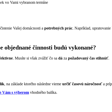
iek vo Vami vybranom termíne
čistenie Vašej domácnosti a
potrebných prác
. Napríklad, upratovanie
že objednané činnosti budú vykonané?
fektívne
. Musíte si však zvážiť čo sa
dá
za
požadovaný čas stihnúť
.
lík
, na základe ktorého následne vieme
určiť časovú náročnosť
a prí
e Vám s výberom
vhodného balíka.