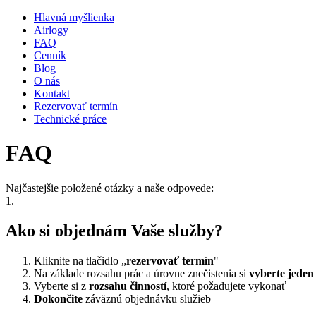
Hlavná myšlienka
Airlogy
FAQ
Cenník
Blog
O nás
Kontakt
Rezervovať termín
Technické práce
FAQ
Najčastejšie položené otázky a naše odpovede:
1.
Ako si objednám Vaše služby?
Kliknite na tlačidlo „
rezervovať termín
"
Na základe rozsahu prác a úrovne znečistenia si
vyberte jeden
Vyberte si z
rozsahu činností
, ktoré požadujete vykonať
Dokončite
záväznú objednávku služieb